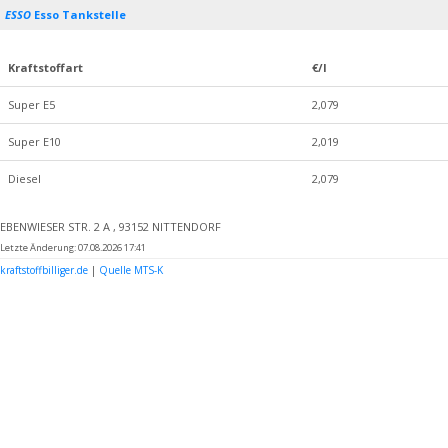
ESSO
Esso Tankstelle
Kraftstoffart
€/l
Super E5
2,079
Super E10
2,019
Diesel
2,079
EBENWIESER STR. 2 A , 93152 NITTENDORF
Letzte Änderung: 07.08.2026 17:41
kraftstoffbilliger.de
|
Quelle MTS-K