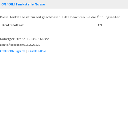
OIL!
OIL! Tankstelle Nusse
Diese Tankstelle ist zurzeit geschlossen. Bitte beachten Sie die Öffnungszeiten.
Kraftstoffart
€/l
Koberger Straße 1 , 23896 Nusse
Letzte Änderung: 06.08.2026 22:01
kraftstoffbilliger.de
|
Quelle MTS-K