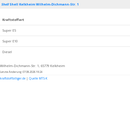
Shell
Shell Kelkheim Wilhelm-Dichmann-Str. 1
Kraftstoffart
Super E5
Super E10
Diesel
Wilhelm-Dichmann-Str. 1, 65779 Kelkheim
Letzte Änderung: 07.08.2026 19:24
kraftstoffbilliger.de
|
Quelle MTS-K