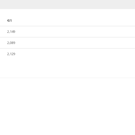
€/l
2,149
2,089
2,129