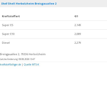
Shell
Shell Herbolzheim Breisgauallee 2
Kraftstoffart
€/l
Super E5
2,149
Super E10
2,089
Diesel
2,279
Breisgauallee 2, 79336 Herbolzheim
Letzte Änderung: 09.08.2026 13:47
kraftstoffbilliger.de
|
Quelle MTS-K