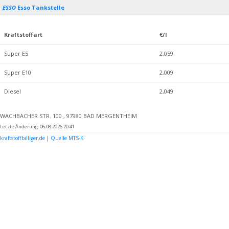
ESSO
Esso Tankstelle
Kraftstoffart
€/l
Super E5
2,059
Super E10
2,009
Diesel
2,049
WACHBACHER STR. 100 , 97980 BAD MERGENTHEIM
Letzte Änderung: 06.08.2026 20:41
kraftstoffbilliger.de
|
Quelle MTS-K