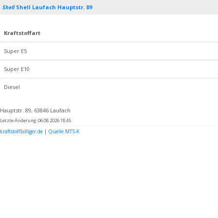
Shell
Shell Laufach Hauptstr. 89
Kraftstoffart
Super E5
Super E10
Diesel
Hauptstr. 89, 63846 Laufach
Letzte Änderung: 06.08.2026 18:45
kraftstoffbilliger.de
|
Quelle MTS-K