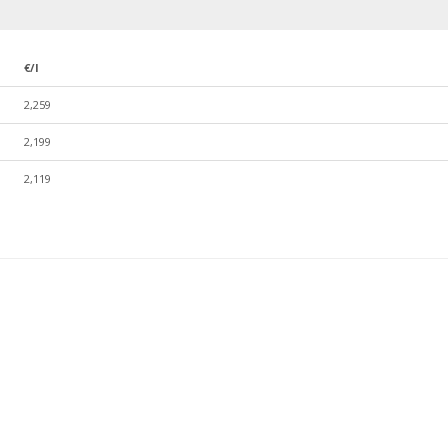
€/l
2,259
2,199
2,119