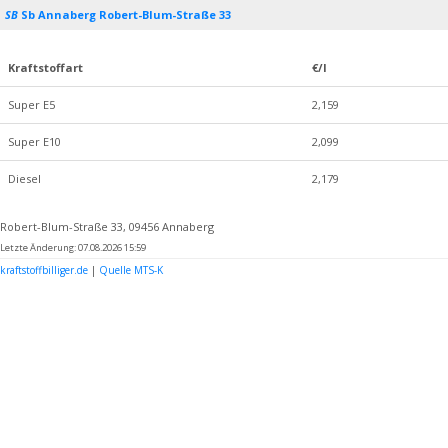
SB
Sb Annaberg Robert-Blum-Straße 33
Kraftstoffart
€/l
Super E5
2,159
Super E10
2,099
Diesel
2,179
Robert-Blum-Straße 33, 09456 Annaberg
Letzte Änderung: 07.08.2026 15:59
kraftstoffbilliger.de
|
Quelle MTS-K