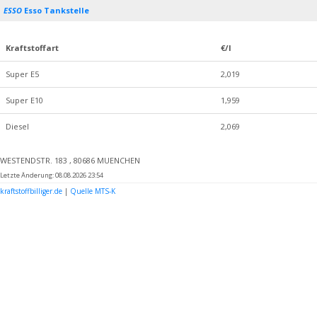
ESSO
Esso Tankstelle
Kraftstoffart
€/l
Super E5
2,019
Super E10
1,959
Diesel
2,069
WESTENDSTR. 183 , 80686 MUENCHEN
Letzte Änderung: 08.08.2026 23:54
kraftstoffbilliger.de
|
Quelle MTS-K