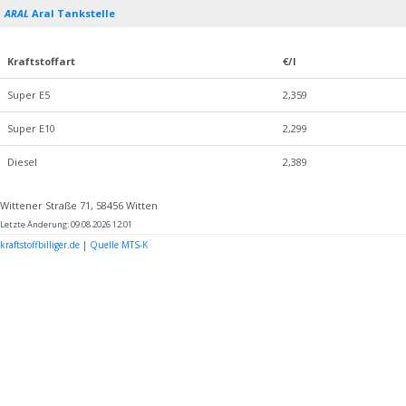
ARAL
Aral Tankstelle
Kraftstoffart
€/l
Super E5
2,359
Super E10
2,299
Diesel
2,389
Wittener Straße 71, 58456 Witten
Letzte Änderung: 09.08.2026 12:01
kraftstoffbilliger.de
|
Quelle MTS-K