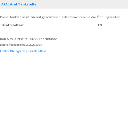
ARAL
Aral Tankstelle
Diese Tankstelle ist zurzeit geschlossen. Bitte beachten Sie die Öffnungszeiten.
Kraftstoffart
€/l
BAB A 49 -Ostseite, 34295 Edermünde
Letzte Änderung: 08.08.2026 23:54
kraftstoffbilliger.de
|
Quelle MTS-K