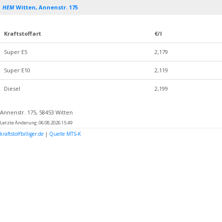
HEM
Witten, Annenstr. 175
Kraftstoffart
€/l
Super E5
2,179
Super E10
2,119
Diesel
2,199
Annenstr. 175, 58453 Witten
Letzte Änderung: 06.08.2026 15:49
kraftstoffbilliger.de
|
Quelle MTS-K