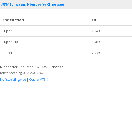
HEM
Schwaan, Niendorfer Chaussee
Kraftstoffart
€/l
Super E5
2,049
Super E10
1,989
Diesel
2,079
Niendorfer Chaussee 45, 18258 Schwaan
Letzte Änderung: 06.08.2026 07:49
kraftstoffbilliger.de
|
Quelle MTS-K