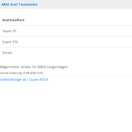
ARAL
Aral Tankstelle
Kraftstoffart
Super E5
Super E10
Diesel
Wagenzeller Straße 14, 30855 Langenhagen
Letzte Änderung: 07.08.2026 14:45
kraftstoffbilliger.de
|
Quelle MTS-K