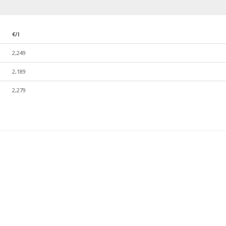
€/l
2,249
2,189
2,279