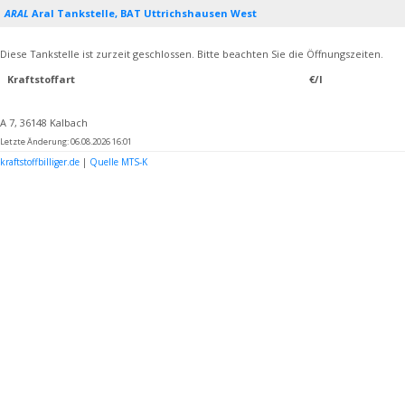
ARAL
Aral Tankstelle, BAT Uttrichshausen West
Diese Tankstelle ist zurzeit geschlossen. Bitte beachten Sie die Öffnungszeiten.
Kraftstoffart
€/l
A 7, 36148 Kalbach
Letzte Änderung: 06.08.2026 16:01
kraftstoffbilliger.de
|
Quelle MTS-K