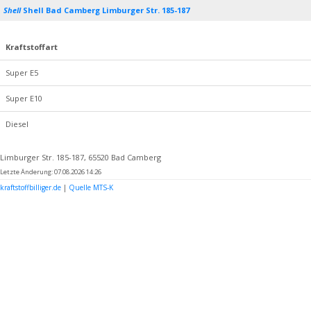
Shell
Shell Bad Camberg Limburger Str. 185-187
Kraftstoffart
Super E5
Super E10
Diesel
Limburger Str. 185-187, 65520 Bad Camberg
Letzte Änderung: 07.08.2026 14:26
kraftstoffbilliger.de
|
Quelle MTS-K