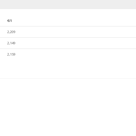
€/l
2,209
2,149
2,159