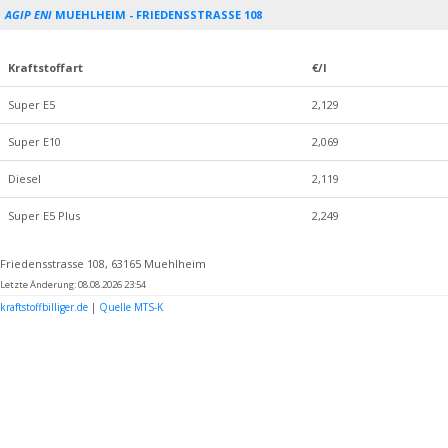
AGIP ENI
MUEHLHEIM - FRIEDENSSTRASSE 108
Kraftstoffart
€/l
Super E5
2,129
Super E10
2,069
Diesel
2,119
Super E5 Plus
2,249
Friedensstrasse 108, 63165 Muehlheim
Letzte Änderung: 08.08.2026 23:54
kraftstoffbilliger.de
|
Quelle MTS-K