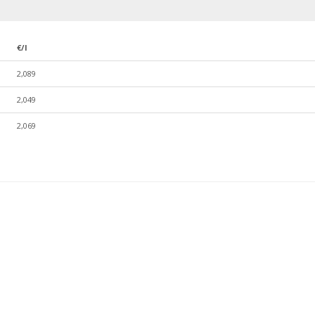
€/l
2,089
2,049
2,069