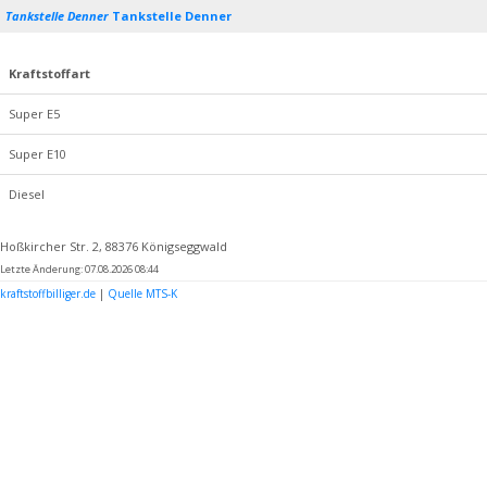
Tankstelle Denner
Tankstelle Denner
Kraftstoffart
Super E5
Super E10
Diesel
Hoßkircher Str. 2, 88376 Königseggwald
Letzte Änderung: 07.08.2026 08:44
kraftstoffbilliger.de
|
Quelle MTS-K