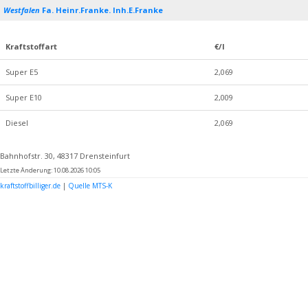
Westfalen
Fa. Heinr.Franke. Inh.E.Franke
Kraftstoffart
€/l
Super E5
2,069
Super E10
2,009
Diesel
2,069
Bahnhofstr. 30, 48317 Drensteinfurt
Letzte Änderung: 10.08.2026 10:05
kraftstoffbilliger.de
|
Quelle MTS-K