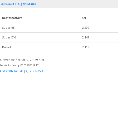
NORDOEL
Holger Bäsler
Kraftstoffart
€/l
Super E5
2,209
Super E10
2,149
Diesel
2,119
Gravensteiner Str. 2, 24159 Kiel
Letzte Änderung: 06.08.2026 19:17
kraftstoffbilliger.de
|
Quelle MTS-K