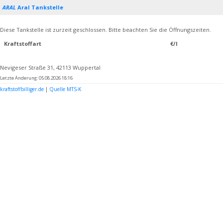
ARAL
Aral Tankstelle
Diese Tankstelle ist zurzeit geschlossen. Bitte beachten Sie die Öffnungszeiten.
Kraftstoffart
€/l
Nevigeser Straße 31, 42113 Wuppertal
Letzte Änderung: 05.08.2026 18:16
kraftstoffbilliger.de
|
Quelle MTS-K