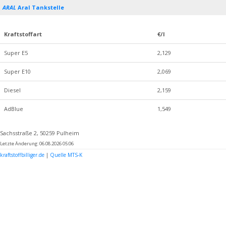
ARAL
Aral Tankstelle
Kraftstoffart
€/l
Super E5
2,129
Super E10
2,069
Diesel
2,159
AdBlue
1,549
Sachsstraße 2, 50259 Pulheim
Letzte Änderung: 06.08.2026 05:06
kraftstoffbilliger.de
|
Quelle MTS-K