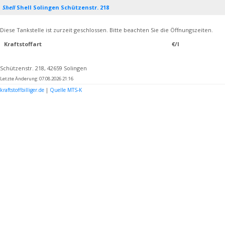
Shell
Shell Solingen Schützenstr. 218
Diese Tankstelle ist zurzeit geschlossen. Bitte beachten Sie die Öffnungszeiten.
Kraftstoffart
€/l
Schützenstr. 218, 42659 Solingen
Letzte Änderung: 07.08.2026 21:16
kraftstoffbilliger.de
|
Quelle MTS-K