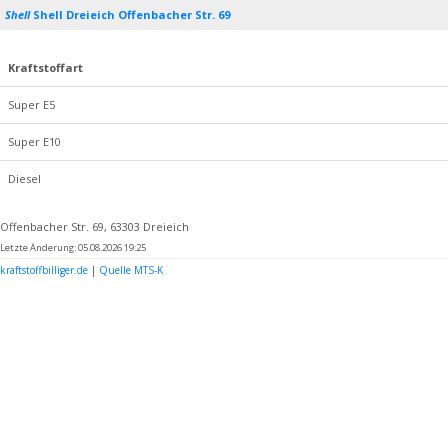
Shell
Shell Dreieich Offenbacher Str. 69
Kraftstoffart
Super E5
Super E10
Diesel
Offenbacher Str. 69, 63303 Dreieich
Letzte Änderung: 05.08.2026 19:25
kraftstoffbilliger.de
|
Quelle MTS-K