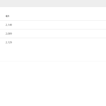
€/l
2,149
2,089
2,129