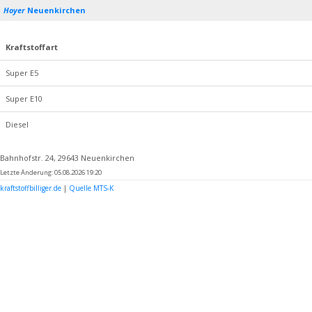
Hoyer
Neuenkirchen
Kraftstoffart
Super E5
Super E10
Diesel
Bahnhofstr. 24, 29643 Neuenkirchen
Letzte Änderung: 05.08.2026 19:20
kraftstoffbilliger.de
|
Quelle MTS-K