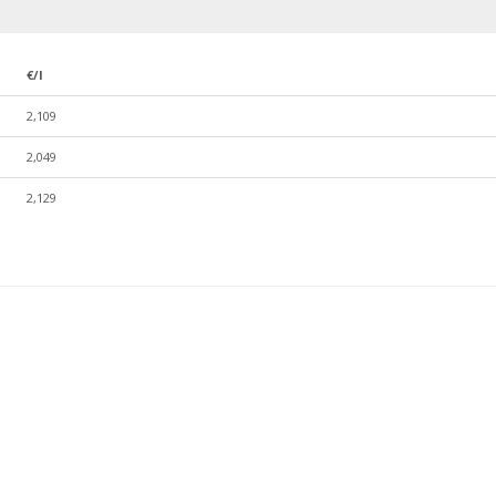
€/l
2,109
2,049
2,129