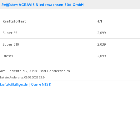
Raiffeisen
AGRAVIS Niedersachsen Süd GmbH
Kraftstoffart
€/l
Super E5
2,099
Super E10
2,039
Diesel
2,099
Am Lindenfeld 2, 37581 Bad Gandersheim
Letzte Änderung: 08.08.2026 23:54
kraftstoffbilliger.de
|
Quelle MTS-K