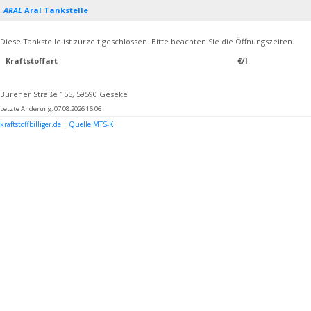
ARAL
Aral Tankstelle
Diese Tankstelle ist zurzeit geschlossen. Bitte beachten Sie die Öffnungszeiten.
Kraftstoffart
€/l
Bürener Straße 155, 59590 Geseke
Letzte Änderung: 07.08.2026 16:06
kraftstoffbilliger.de
|
Quelle MTS-K