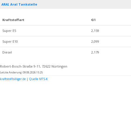
ARAL
Aral Tankstelle
Kraftstoffart
€/l
Super E5
2,159
Super E10
2,099
Diesel
2,179
Robert-Bosch-Straße 9-11, 72622 Nürtingen
Letzte Änderung: 09.08.2026 15:25
kraftstoffbilliger.de
|
Quelle MTS-K