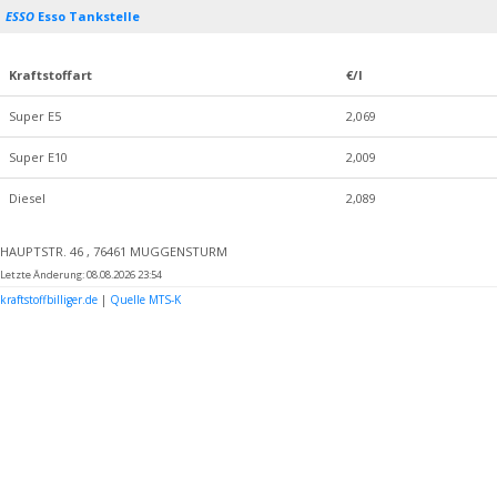
ESSO
Esso Tankstelle
Kraftstoffart
€/l
Super E5
2,069
Super E10
2,009
Diesel
2,089
HAUPTSTR. 46 , 76461 MUGGENSTURM
Letzte Änderung: 08.08.2026 23:54
kraftstoffbilliger.de
|
Quelle MTS-K