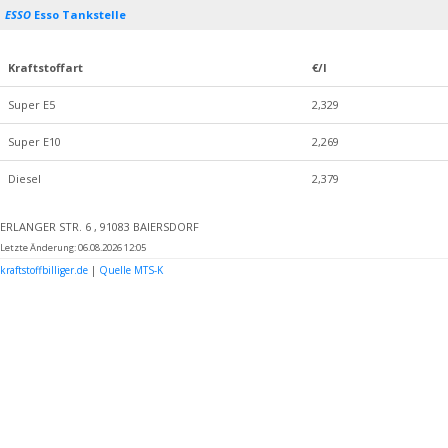
ESSO
Esso Tankstelle
Kraftstoffart
€/l
Super E5
2,329
Super E10
2,269
Diesel
2,379
ERLANGER STR. 6 , 91083 BAIERSDORF
Letzte Änderung: 06.08.2026 12:05
kraftstoffbilliger.de
|
Quelle MTS-K