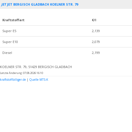
JET
JET BERGISCH GLADBACH KOELNER STR. 79
Kraftstoffart
€/l
Super E5
2,139
Super E10
2,079
Diesel
2,199
KOELNER STR. 79, 51429 BERGISCH GLADBACH
Letzte Änderung: 07.08.2026 16:10
kraftstoffbilliger.de
|
Quelle MTS-K