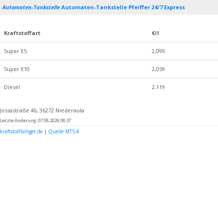
Automaten-Tankstelle
Automaten-Tankstelle Pfeiffer 24/7 Express
Kraftstoffart
€/l
Super E5
2,099
Super E10
2,059
Diesel
2,119
Jossastraße 46, 36272 Niederaula
Letzte Änderung: 07.08.2026 08:37
kraftstoffbilliger.de
|
Quelle MTS-K