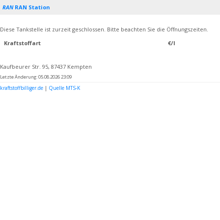
RAN
RAN Station
Diese Tankstelle ist zurzeit geschlossen. Bitte beachten Sie die Öffnungszeiten.
Kraftstoffart
€/l
Kaufbeurer Str. 95, 87437 Kempten
Letzte Änderung: 05.08.2026 23:09
kraftstoffbilliger.de
|
Quelle MTS-K