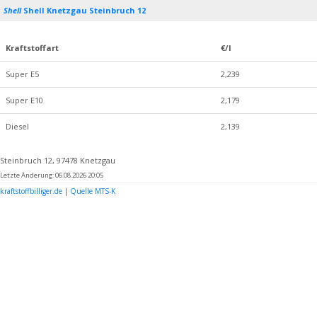
Shell
Shell Knetzgau Steinbruch 12
Kraftstoffart
€/l
Super E5
2,239
Super E10
2,179
Diesel
2,139
Steinbruch 12, 97478 Knetzgau
Letzte Änderung: 06.08.2026 20:05
kraftstoffbilliger.de
|
Quelle MTS-K