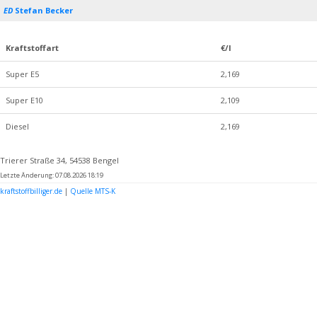
ED
Stefan Becker
Kraftstoffart
€/l
Super E5
2,169
Super E10
2,109
Diesel
2,169
Trierer Straße 34, 54538 Bengel
Letzte Änderung: 07.08.2026 18:19
kraftstoffbilliger.de
|
Quelle MTS-K