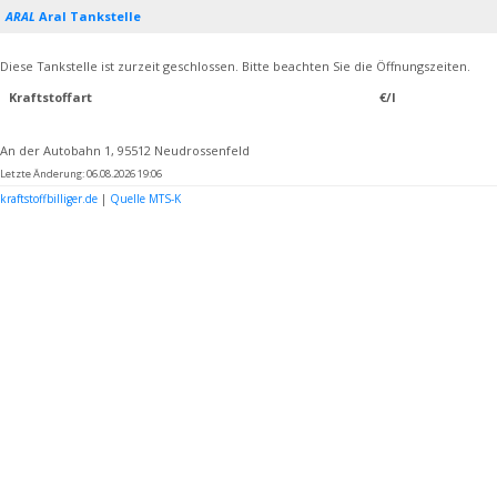
ARAL
Aral Tankstelle
Diese Tankstelle ist zurzeit geschlossen. Bitte beachten Sie die Öffnungszeiten.
Kraftstoffart
€/l
An der Autobahn 1, 95512 Neudrossenfeld
Letzte Änderung: 06.08.2026 19:06
kraftstoffbilliger.de
|
Quelle MTS-K