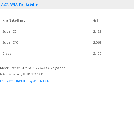
AVIA
AVIA Tankstelle
Kraftstoffart
€/l
Super E5
2,129
Super E10
2,069
Diesel
2,109
Meerkircher Straße 45, 26939 Ovelgönne
Letzte Änderung: 05.08.2026 19:11
kraftstoffbilliger.de
|
Quelle MTS-K