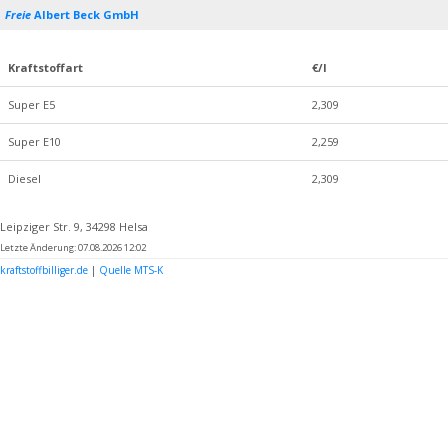
Freie
Albert Beck GmbH
Kraftstoffart
€/l
Super E5
2,309
Super E10
2,259
Diesel
2,309
Leipziger Str. 9, 34298 Helsa
Letzte Änderung: 07.08.2026 12:02
kraftstoffbilliger.de
|
Quelle MTS-K