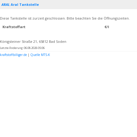
ARAL
Aral Tankstelle
Diese Tankstelle ist zurzeit geschlossen. Bitte beachten Sie die Öffnungszeiten.
Kraftstoffart
€/l
Königsteiner Straße 21, 65812 Bad Soden
Letzte Änderung: 06.08.2026 05:06
kraftstoffbilliger.de
|
Quelle MTS-K