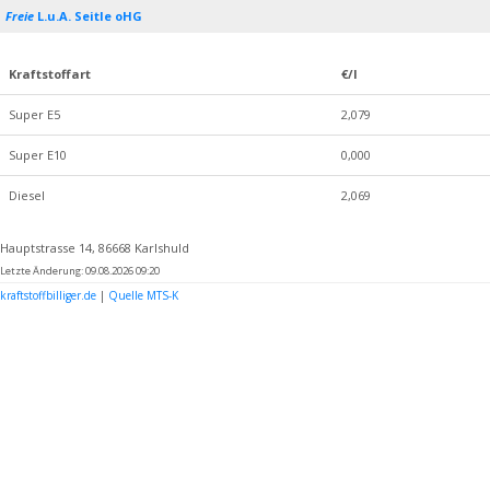
Freie
L.u.A. Seitle oHG
Kraftstoffart
€/l
Super E5
2,079
Super E10
0,000
Diesel
2,069
Hauptstrasse 14, 86668 Karlshuld
Letzte Änderung: 09.08.2026 09:20
kraftstoffbilliger.de
|
Quelle MTS-K