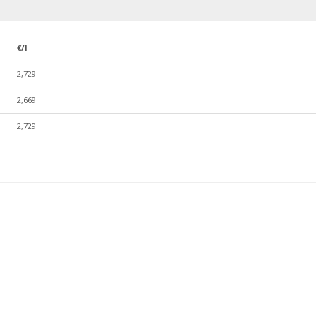
€/l
2,729
2,669
2,729