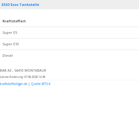
ESSO
Esso Tankstelle
Kraftstoffart
Super E5
Super E10
Diesel
BAB A3 , 56410 MONTABAUR
Letzte Änderung: 07.08.2026 14:38
kraftstoffbilliger.de
|
Quelle MTS-K