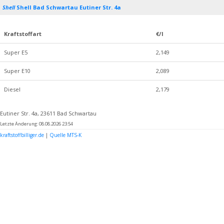
Shell
Shell Bad Schwartau Eutiner Str. 4a
Kraftstoffart
€/l
Super E5
2,149
Super E10
2,089
Diesel
2,179
Eutiner Str. 4a, 23611 Bad Schwartau
Letzte Änderung: 08.08.2026 23:54
kraftstoffbilliger.de
|
Quelle MTS-K