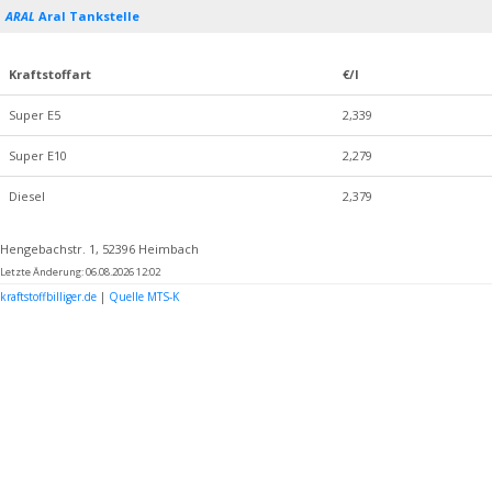
ARAL
Aral Tankstelle
Kraftstoffart
€/l
Super E5
2,339
Super E10
2,279
Diesel
2,379
Hengebachstr. 1, 52396 Heimbach
Letzte Änderung: 06.08.2026 12:02
kraftstoffbilliger.de
|
Quelle MTS-K