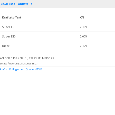
ESSO
Esso Tankstelle
Kraftstoffart
€/l
Super E5
2,109
Super E10
2,079
Diesel
2,129
AN DER B104 / NR. 1 , 23923 SELMSDORF
Letzte Änderung: 05.08.2026 18:07
kraftstoffbilliger.de
|
Quelle MTS-K