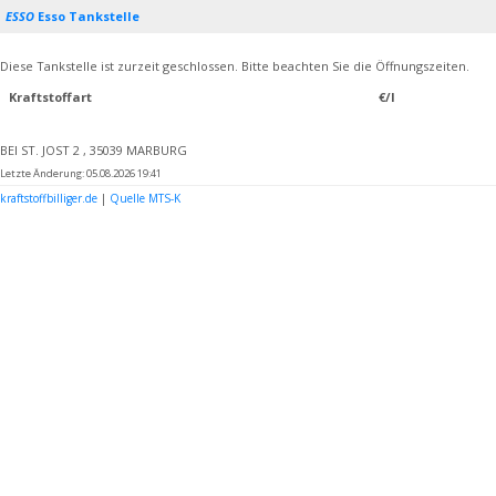
ESSO
Esso Tankstelle
Diese Tankstelle ist zurzeit geschlossen. Bitte beachten Sie die Öffnungszeiten.
Kraftstoffart
€/l
BEI ST. JOST 2 , 35039 MARBURG
Letzte Änderung: 05.08.2026 19:41
kraftstoffbilliger.de
|
Quelle MTS-K