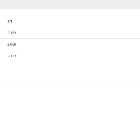
€/l
2,129
2,069
2,119