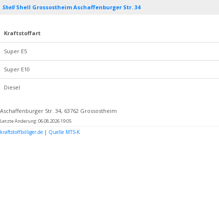
Shell
Shell Grossostheim Aschaffenburger Str. 34
Kraftstoffart
Super E5
Super E10
Diesel
Aschaffenburger Str. 34, 63762 Grossostheim
Letzte Änderung: 06.08.2026 19:05
kraftstoffbilliger.de
|
Quelle MTS-K