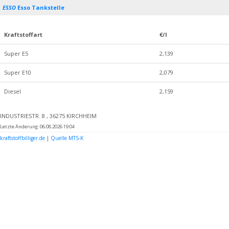
ESSO
Esso Tankstelle
Kraftstoffart
€/l
Super E5
2,139
Super E10
2,079
Diesel
2,159
INDUSTRIESTR. 8 , 36275 KIRCHHEIM
Letzte Änderung: 06.08.2026 19:04
kraftstoffbilliger.de
|
Quelle MTS-K