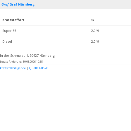
Graf
Graf Nürnberg
Kraftstoffart
€/l
Super E5
2,049
Diesel
2,049
In der Schmalau 1, 90427 Nürnberg
Letzte Änderung: 10.08.2026 10:55
kraftstoffbilliger.de
|
Quelle MTS-K