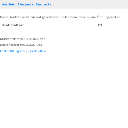
Westfalen
Alexander Karlinski
Diese Tankstelle ist zurzeit geschlossen. Bitte beachten Sie die Öffnungszeiten.
Kraftstoffart
€/l
Münsterdamm 35, 48366 Laer
Letzte Änderung: 06.08.2026 19:12
kraftstoffbilliger.de
|
Quelle MTS-K