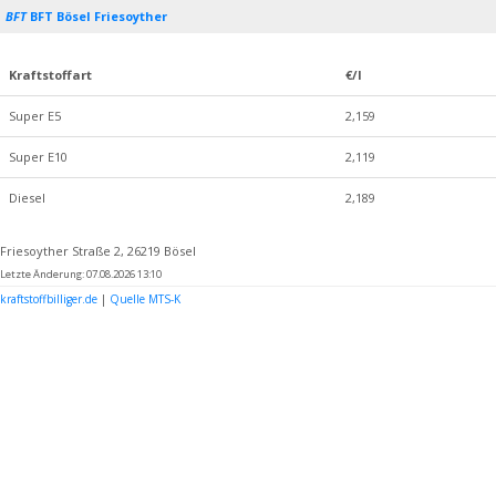
BFT
BFT Bösel Friesoyther
Kraftstoffart
€/l
Super E5
2,159
Super E10
2,119
Diesel
2,189
Friesoyther Straße 2, 26219 Bösel
Letzte Änderung: 07.08.2026 13:10
kraftstoffbilliger.de
|
Quelle MTS-K