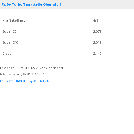
Turbo
Turbo Tankstelle Oberndorf
Kraftstoffart
€/l
Super E5
2,079
Super E10
2,019
Diesel
2,149
Friedrich - List-Str. 12, 78727 Oberndorf
Letzte Änderung: 07.08.2026 15:57
kraftstoffbilliger.de
|
Quelle MTS-K